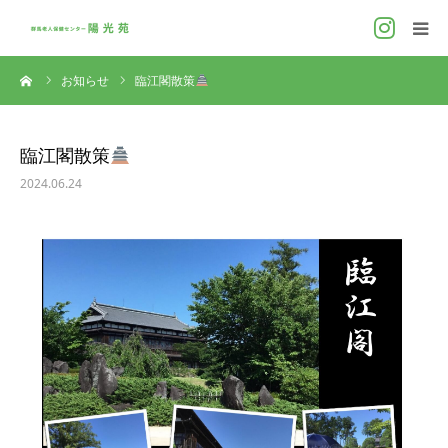
ーム
お知らせ
臨江閣散策
ホーム
施設概要
臨江閣散策
2024.06.24
施設案内
ケアサービス
利用料金
お問い合わせ